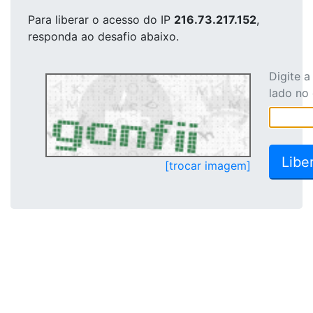
Para liberar o acesso
do IP
216.73.217.152
,
responda ao desafio abaixo.
Digite 
lado no
[trocar imagem]