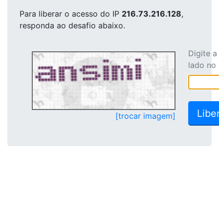
Para liberar o acesso
do IP
216.73.216.128
,
responda ao desafio abaixo.
Digite 
lado no
[trocar imagem]